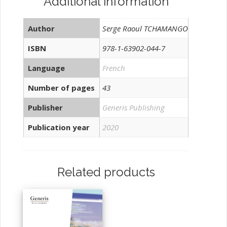
Additional information
Étude
comparative
Author
Serge Raoul TCHAMANGO
de
l’efficacité
ISBN
978-1-63902-044-7
de
Language
French
l’électrocoagulation
avec
Number of pages
43
les
Publisher
Generis Publishing
électrodes
d’aluminium
Publication year
2020
et
de
la
Related products
coagulation
chimique
avec
du
sulfate