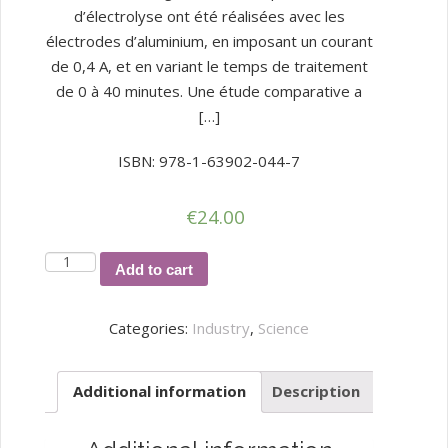
d’électrolyse ont été réalisées avec les
électrodes d’aluminium, en imposant un courant
de 0,4 A, et en variant le temps de traitement
de 0 à 40 minutes. Une étude comparative a
[…]
ISBN: 978-1-63902-044-7
€
24.00
Traitement
Add to cart
électrolytique
d’un
Categories:
Industry
,
Science
effluent
d’une
Additional information
Description
tannerie
artisanale
: