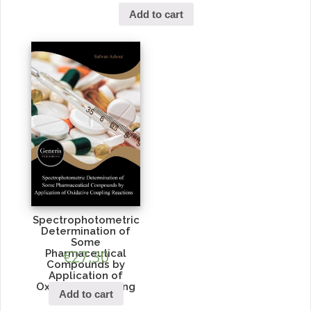
Add to cart
Spectrophotometric
Determination of
Some
Pharmaceutical
€
27.30
Compounds by
Application of
Oxidative Coupling
Add to cart
Reactions