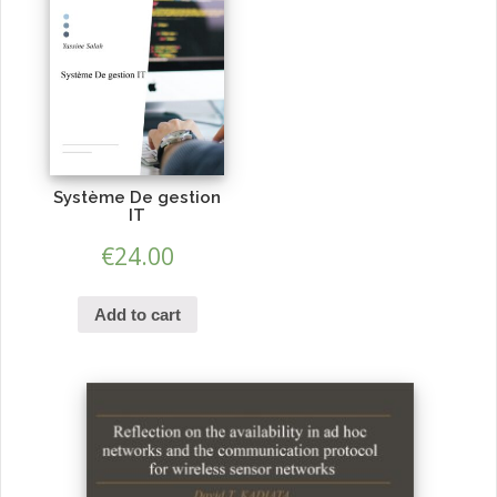
d’aluminium
quantity
Système De gestion
IT
€
24.00
Add to cart