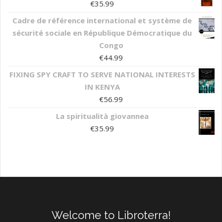
€
35.99
Cadre de référence international et système de
sécurité sociale en République Démocratique du
Congo
€
44.99
FIXING SPY CRAFT TO SERVE NATIONAL INTERESTS
IN KENYA
€
56.99
La spiritualità giovannea
€
35.99
Welcome to Libroterra!